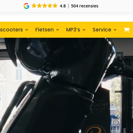
4.8
504 recensies
scooters
Fietsen
MP3’s
Service