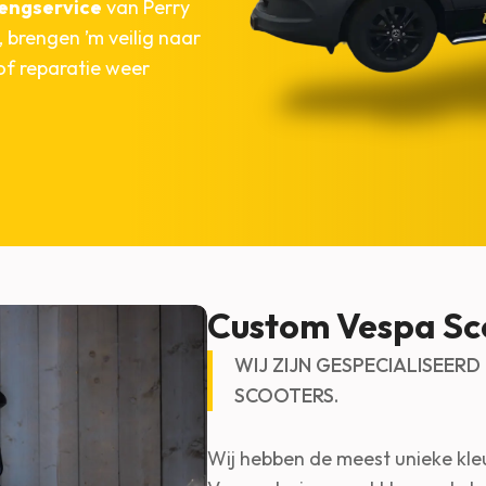
rengservice
van Perry
, brengen ’m veilig naar
of reparatie weer
Custom Vespa Sc
WIJ ZIJN GESPECIALISEERD
SCOOTERS.
Wij hebben de meest unieke kleu