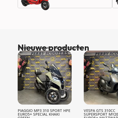
Nieuwe producten
Bekijk onze nieuwe collectie scooters
PIAGGIO MP3 310 SPORT HPE
VESPA GTS 310CC
EURO5+ SPECIAL KHAKI
SUPERSPORT MY20
GREEN
EURO5+ MATZWAR