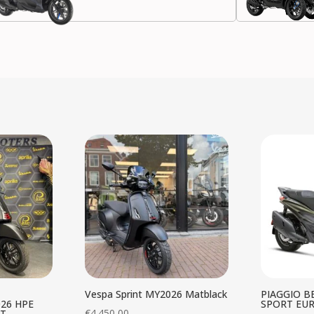
Vespa Sprint MY2026 Matblack
PIAGGIO B
26 HPE
SPORT EU
€
4.450,00
T