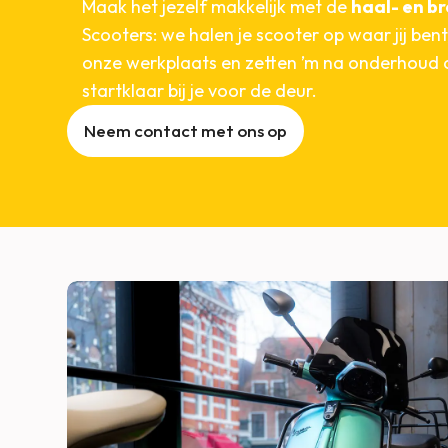
Maak het jezelf makkelijk met de
haal- en b
Scooters: we halen je scooter op waar jij bent
onze werkplaats en zetten ’m na onderhoud 
startklaar bij je voor de deur.
Neem contact met ons op