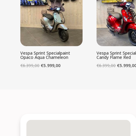
Vespa Sprint Specialpaint
Vespa Sprint Specia
Opaco Aqua Chameleon
Candy Flame Red
Oorspronkelijke
Huidige
Oorspronk
€
6.399,00
€
5.999,00
€
6.399,00
€
5.999,0
prijs
prijs
prijs
was:
is:
was:
€6.399,00.
€5.999,00.
€6.399,00