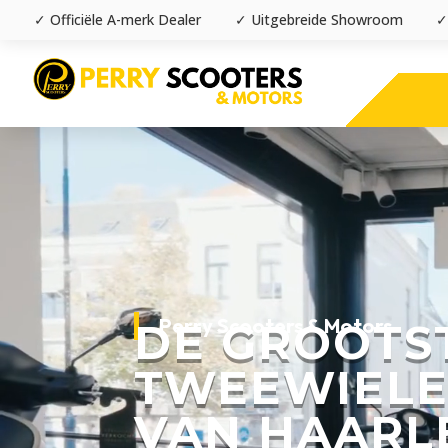
✓ Officiële A-merk Dealer
✓ Uitgebreide Showroom
✓
Videospeler
Perry Scooters & Motors
DE GROOTS
TWEEWIELE
VAN HAARL