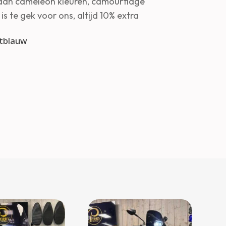
 aan cameleon kleuren, camourflage
is te gek voor ons, altijd 10% extra
tblauw