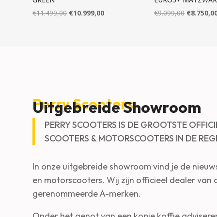
Oorspronkelijke
Huidige
Oorspronk
€
11.499,00
€
10.999,00
€
9.099,00
€
8.750,0
prijs
prijs
prijs
was:
is:
was:
€11.499,00.
€10.999,00.
€9.099,00
Perry Scooters
Uitgebreide Showroom
PERRY SCOOTERS IS DE GROOTSTE OFFICI
SCOOTERS & MOTORSCOOTERS IN DE REG
In onze uitgebreide showroom vind je de nieuw
en motorscooters. Wij zijn officieel dealer van
gerenommeerde A-merken.
Onder het genot van een kopje koffie adviseren