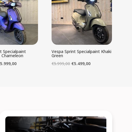
t Specialpaint
Vespa Sprint Specialpaint Khaki
e Chameleon
Green
orspronkelijke
Huidige
Oorspronkelijke
Huidige
€
5.999,00
€
5.999,00
€
5.499,00
rijs
prijs
prijs
prijs
as:
is:
was:
is:
6.399,00.
€5.999,00.
€5.999,00.
€5.499,00.