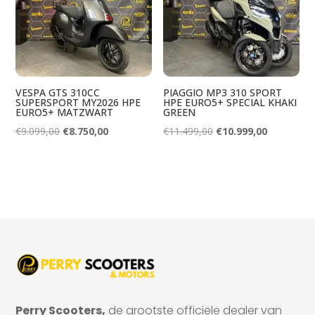
VESPA GTS 310CC
PIAGGIO MP3 310 SPORT
SUPERSPORT MY2026 HPE
HPE EURO5+ SPECIAL KHAKI
EURO5+ MATZWART
GREEN
Oorspronkelijke
Huidige
Oorspronkelijke
Huidige
€
9.099,00
€
8.750,00
€
11.499,00
€
10.999,00
prijs
prijs
prijs
prijs
was:
is:
was:
is:
€9.099,00.
€8.750,00.
€11.499,00.
€10.999,00
Perry Scooters,
de grootste officiële dealer van