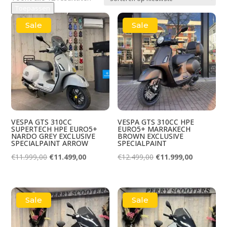
k
Toepassen
op
nieuwste
Sale
Sale
VESPA GTS 310CC
VESPA GTS 310CC HPE
SUPERTECH HPE EURO5+
EURO5+ MARRAKECH
NARDO GREY EXCLUSIVE
BROWN EXCLUSIVE
SPECIALPAINT ARROW
SPECIALPAINT
Oorspronkelijke
Huidige
Oorspronkelijke
Huidige
€
11.999,00
€
11.499,00
€
12.499,00
€
11.999,00
prijs
prijs
prijs
prijs
was:
is:
was:
is:
€11.999,00.
€11.499,00.
€12.499,00.
€11.999,00
Sale
Sale