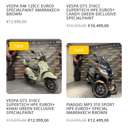
VESPA 946 125CC EURO5
VESPA GTS 310CC
SPECIALPAINT MARRAKECH
SUPERTECH HPE EURO5+
BROWN
CANDY GREEN EXCLUSIVE
SPECIALPAINT
€
12.999,00
Oorspronkelijke
Huidige
€
10.999,00
€
10.499,00
prijs
prijs
was:
is:
Sale
€10.999,00.
€10.499,00
Sale
VESPA GTS 310CC
SUPERTECH HPE EURO5+
PIAGGIO MP3 310 SPORT
KHAKI GREEN EXCLUSIVE
HPE EURO5+ SPECIAL
SPECIALPAINT
MARRAKECH BROWN
Oorspronkelijke
Huidige
Oorspronkelijke
Huidige
€
13.599,00
€
12.999,00
€
12.999,00
€
12.499,00
prijs
prijs
prijs
prijs