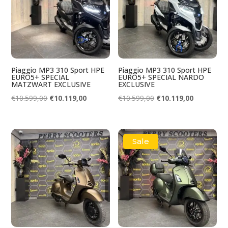
Piaggio MP3 310 Sport HPE
Piaggio MP3 310 Sport HPE
EURO5+ SPECIAL
EURO5+ SPECIAL NARDO
MATZWART EXCLUSIVE
EXCLUSIVE
Oorspronkelijke
Huidige
Oorspronkelijke
Huidige
€
10.599,00
€
10.119,00
€
10.599,00
€
10.119,00
prijs
prijs
prijs
prijs
was:
is:
was:
is:
€10.599,00.
€10.119,00.
€10.599,00.
€10.119,00
Sale