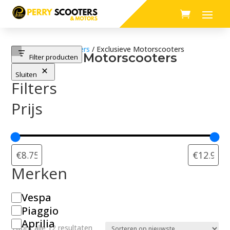
Home
/
Motorscooters
/ Exclusieve Motorscooters
Exclusieve Motorscooters
Filter producten
Sluiten
Filters
Prijs
Merken
M
Vespa
e
Piaggio
r
Aprilia
Gesorteerd
Toont alle 12 resultaten