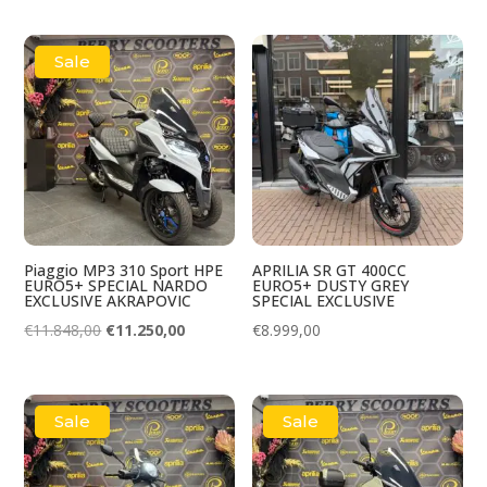
was:
is:
was:
is:
€13.599,00.
€12.999,00.
€12.999,00.
€12.499,00
Sale
Piaggio MP3 310 Sport HPE
APRILIA SR GT 400CC
EURO5+ SPECIAL NARDO
EURO5+ DUSTY GREY
EXCLUSIVE AKRAPOVIC
SPECIAL EXCLUSIVE
Oorspronkelijke
Huidige
€
11.848,00
€
11.250,00
€
8.999,00
prijs
prijs
was:
is:
€11.848,00.
€11.250,00.
Sale
Sale