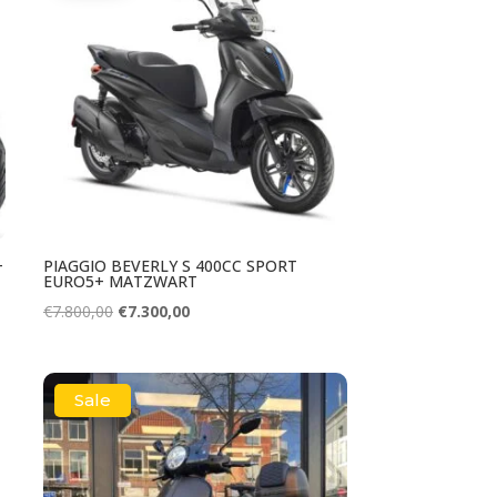
+
PIAGGIO BEVERLY S 400CC SPORT
EURO5+ MATZWART
Oorspronkelijke
Huidige
€
7.800,00
€
7.300,00
prijs
prijs
was:
is:
€7.800,00.
€7.300,00.
Sale