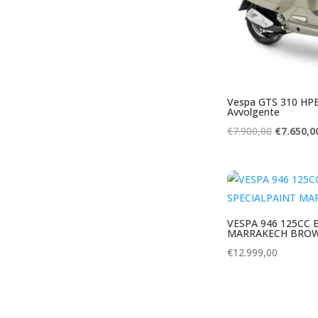
Vespa GTS 310 HPE
Avvolgente
Oorspronk
€
7.900,00
€
7.650,0
prijs
was:
€7.900,00
VESPA 946 125CC 
MARRAKECH BRO
€
12.999,00