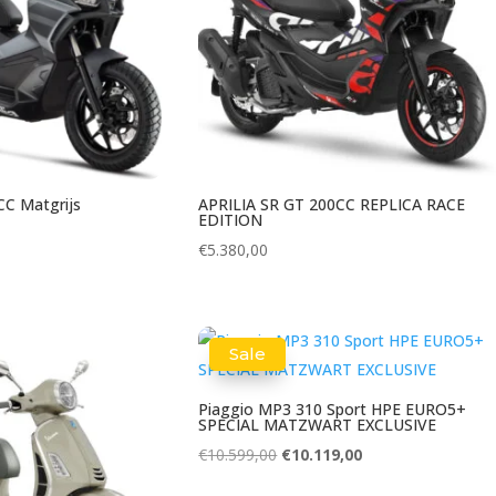
CC Matgrijs
APRILIA SR GT 200CC REPLICA RACE
EDITION
€
5.380,00
Sale
Piaggio MP3 310 Sport HPE EURO5+
SPECIAL MATZWART EXCLUSIVE
Oorspronkelijke
Huidige
€
10.599,00
€
10.119,00
prijs
prijs