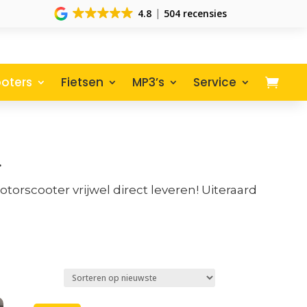
4.8
504 recensies
oters
Fietsen
MP3’s
Service
.
orscooter vrijwel direct leveren! Uiteraard