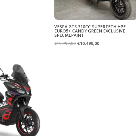
VESPA GTS 310CC SUPERTECH HPE
EURO5+ CANDY GREEN EXCLUSIVE
SPECIALPAINT
Oorspronkelijke
Huidige
€
10.999,00
€
10.499,00
prijs
prijs
was:
is:
€10.999,00.
€10.499,00.