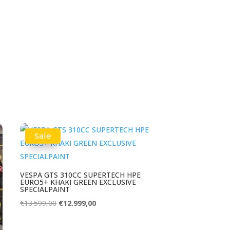
was:
is:
€10.599,00.
€10.119,00.
Sale
VESPA GTS 310CC SUPERTECH HPE
EURO5+ KHAKI GREEN EXCLUSIVE
SPECIALPAINT
Oorspronkelijke
Huidige
€
13.599,00
€
12.999,00
prijs
prijs
was:
is: