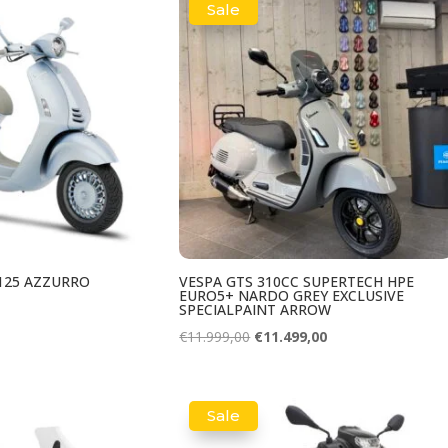
nieuwste
Sale
 125 AZZURRO
VESPA GTS 310CC SUPERTECH HPE
EURO5+ NARDO GREY EXCLUSIVE
SPECIALPAINT ARROW
Oorspronkelijke
Huidige
€
11.999,00
€
11.499,00
prijs
prijs
was:
is:
€11.999,00.
€11.499,00.
Sale