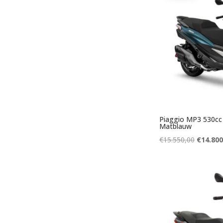
Piaggio MP3 530cc
Matblauw
Oorspro
€
15.550,00
€
14.800
prijs
was:
€15.550,