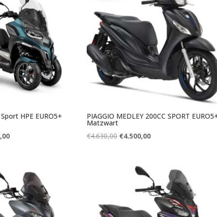
 Sport HPE EURO5+
PIAGGIO MEDLEY 200CC SPORT EURO5
Matzwart
nkelijke
Huidige
Oorspronkelijke
Huidige
,00
€
4.630,00
€
4.500,00
prijs
prijs
prijs
is:
was:
is:
00.
€14.800,00.
€4.630,00.
€4.500,00.