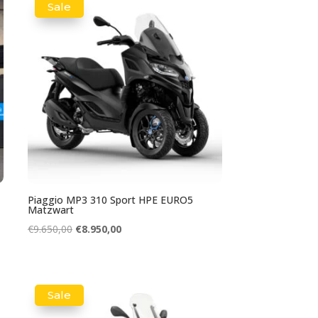
Sale
Piaggio MP3 310 Sport HPE EURO5
Matzwart
Oorspronkelijke
Huidige
€
9.650,00
€
8.950,00
prijs
prijs
was:
is:
€9.650,00.
€8.950,00.
Sale