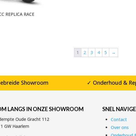
CC REPLICA RACE
1
2
3
4
5
→
gebreide Showroom
✓ Onderhoud & Re
OM LANGS IN ONZE SHOWROOM
SNEL NAVIG
dempte Oude Gracht 112
Contact
11 GW Haarlem
Over ons
Onderhoud &