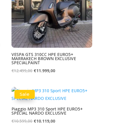
VESPA GTS 310CC HPE EURO5+
MARRAKECH BROWN EXCLUSIVE
SPECIALPAINT
Oorspronkelijke
Huidige
€
12.499,00
€
11.999,00
prijs
prijs
was:
is:
€12.499,00.
€11.999,00.
Sale
Piaggio MP3 310 Sport HPE EURO5+
SPECIAL NARDO EXCLUSIVE
Oorspronkelijke
Huidige
€
10.599,00
€
10.119,00
prijs
prijs