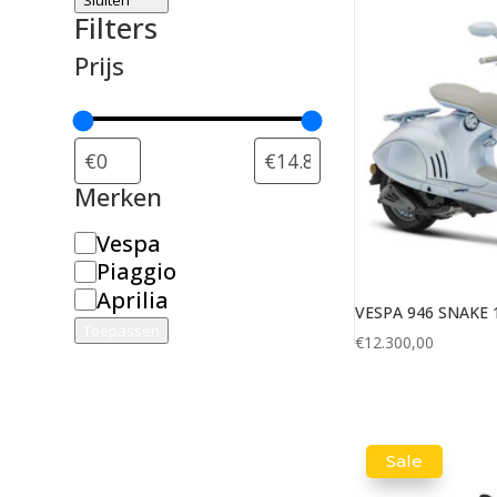
Filters
Prijs
Merken
M
Vespa
e
Piaggio
r
Aprilia
VESPA 946 SNAKE
k
Toepassen
€
12.300,00
Sale