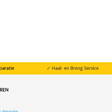
paratie
✓ Haal- en Breng Service
EREN
 Reparatie