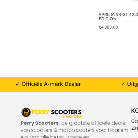
APRILIA SR GT 125
EDITION
€
4.980,00
✓ Officiële A-merk Dealer
✓ Uit
K
Ge
Perry Scooters,
de grootste officiële dealer
20
van scooters & motorscooters voor Haarlem
e.o. van alle betrouwbare en