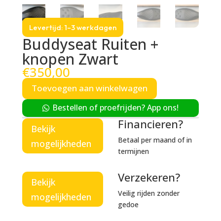
Levertijd: 1–3 werkdagen
Buddyseat Ruiten +
knopen Zwart
€
350,00
Toevoegen aan winkelwagen
Bestellen of proefrijden? App ons!
Financieren?
Bekijk
Betaal per maand of in
mogelijkheden
termijnen
Verzekeren?
Bekijk
Veilig rijden zonder
mogelijkheden
gedoe