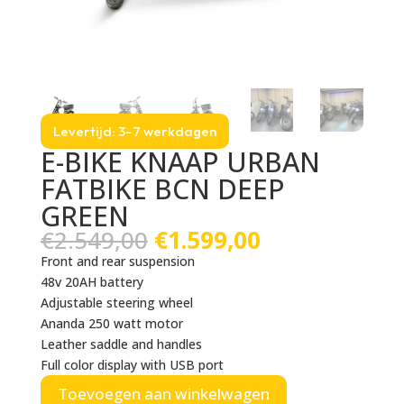
Levertijd: 3–7 werkdagen
E-BIKE KNAAP URBAN
FATBIKE BCN DEEP
GREEN
Oorspronkelijke
Huidige
€
2.549,00
€
1.599,00
prijs
prijs
Front and rear suspension
was:
is:
48v 20AH battery
€2.549,00.
€1.599,00.
Adjustable steering wheel
Ananda 250 watt motor
Leather saddle and handles
Full color display with USB port
Toevoegen aan winkelwagen