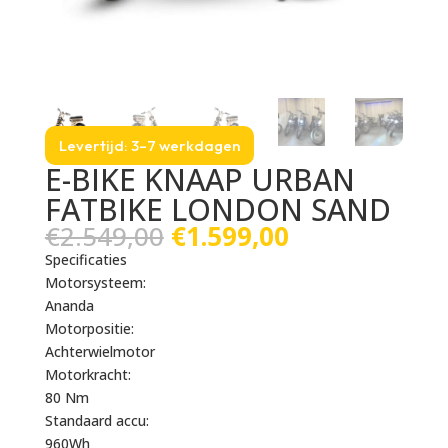
Levertijd: 3–7 werkdagen
E-BIKE KNAAP URBAN
FATBIKE LONDON SAND
Oorspronkelijke
Huidige
€
2.549,00
€
1.599,00
prijs
prijs
Specificaties
was:
is:
Motorsysteem:
€2.549,00.
€1.599,00.
Ananda
Motorpositie:
Achterwielmotor
Motorkracht:
80 Nm
Standaard accu:
960Wh