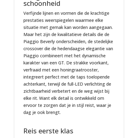
e
schoonheid
a
z
s
A
R
m
r
e
e
A
T
Verfijnde lijnen en vormen die de krachtige
m
i
n
c
R
4
prestaties weerspiegelen waarmee elke
o
o
d
u
T
1
situatie met gemak kan worden aangegaan.
t
k
e
r
5
7
Maar het zijn de kwalitatieve details die de
o
i
r
e
1
0
Piaggio Beverly onderscheiden, de stedelijke
r
t
L
G
7
C
crossover die de hedendaagse elegantie van
s
M
o
P
0
M
Piaggio combineert met het dynamische
c
a
q
S
C
karakter van een GT. De strakke voorkant,
o
l
a
-
M
verfraaid met een honingraatrooster,
o
o
t
s
integreert perfect met de taps toelopende
t
s
e
y
achterkant, terwijl de full-LED verlichting de
e
s
r
s
zichtbaarheid verbetert en de weg wijst bij
r
i
z
t
elke rit. Want elk detail is ontwikkeld om
s
O
o
e
ervoor te zorgen dat je in stijl reist, waar je
i
p
n
e
dag je ook brengt.
n
v
d
m
c
o
e
m
l
Reis eerste klas
e
r
e
.
r
a