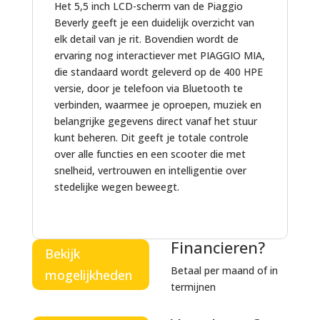
t
Het 5,5 inch LCD-scherm van de Piaggio
2
s
p
a
Beverly geeft je een duidelijk overzicht van
h
e
p
p
elk detail van je rit. Bovendien wordt de
a
t
p
ervaring nog interactiever met PIAGGIO MIA,
n
M
die standaard wordt geleverd op de 400 HPE
d
o
versie, door je telefoon via Bluetooth te
z
t
verbinden, waarmee je oproepen, muziek en
e
o
belangrijke gegevens direct vanaf het stuur
n
r
kunt beheren. Dit geeft je totale controle
d
s
over alle functies en een scooter die met
e
c
snelheid, vertrouwen en intelligentie over
r
o
stedelijke wegen beweegt.
s
o
t
e
Financieren?
r
Bekijk
Betaal per maand of in
mogelijkheden
termijnen