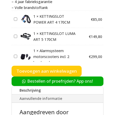
– 4 jaar fabrieksgarantie
– Volle brandstoftank
1
×
KETTINGSLOT
K
€
85,00
POWER ART 4 170CM
E
T
1
×
KETTINGSLOT LUMA
K
€
149,80
T
ART 5 170CM
E
I
T
N
1
×
Alarmsysteem
T
G
A
motorscooters incl. 2
€
299,00
I
S
l
handzenders
N
L
a
Toevoegen aan winkelwagen
G
O
1
×
Scootersecure GPS-
r
S
€
249,00
S
T
systeem met app
m
Bestellen of proefrijden? App ons!
c
L
P
s
o
O
O
Beschrijving
1
×
Peilzender Loqater
y
P
€
125,00
o
T
W
zonder app
s
Aanvullende informatie
e
t
L
E
t
i
e
U
R
1
×
Variokit Malossi
e
Aangedreven door
V
€
299,00
l
r
M
A
Opvoerset Motorscooter