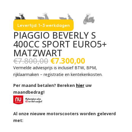
Levertijd: 1–3 werkdagen
PIAGGIO BEVERLY S
400CC SPORT EURO5+
MATZWART
Oorspronkelijke
Huidige
€
7.800,00
€
7.300,00
prijs
prijs
Vermelde adviesprijs is inclusief BTW, BPM,
was:
is:
rijklaarmaken – registratie en kentekenkosten.
€7.800,00.
€7.300,00.
Per maand betalen? Bereken
hier
uw
maandbedrag!
Al onze nieuwe motorscooters worden geleverd
met: