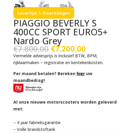
Levertijd: 1–3 werkdagen
PIAGGIO BEVERLY S
400CC SPORT EURO5+
Nardo Grey
Oorspronkelijke
Huidige
€
7.800,00
€
7.200,00
prijs
prijs
Vermelde adviesprijs is inclusief BTW, BPM,
was:
is:
rijklaarmaken – registratie en kentekenkosten.
€7.800,00.
€7.200,00.
Per maand betalen? Bereken
hier
uw
maandbedrag!
Al onze nieuwe motorscooters worden geleverd
met:
– 4 jaar fabrieksgarantie
– Volle brandstoftank