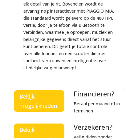
e
p
p
elk detail van je rit. Bovendien wordt de
a
t
p
ervaring nog interactiever met PIAGGIO MIA,
n
M
die standaard wordt geleverd op de 400 HPE
d
o
versie, door je telefoon via Bluetooth te
z
t
verbinden, waarmee je oproepen, muziek en
e
o
belangrijke gegevens direct vanaf het stuur
n
r
kunt beheren. Dit geeft je totale controle
d
s
over alle functies en een scooter die met
e
c
snelheid, vertrouwen en intelligentie over
r
o
stedelijke wegen beweegt.
s
o
t
e
Financieren?
r
Bekijk
Betaal per maand of in
mogelijkheden
termijnen
Verzekeren?
Bekijk
Veilig rijden zonder