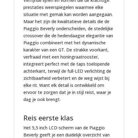
Verfijnde lijnen en vormen die de krachtige
m
i
n
c
R
4
prestaties weerspiegelen waarmee elke
o
o
d
u
T
1
situatie met gemak kan worden aangegaan.
t
k
e
r
5
7
Maar het zijn de kwalitatieve details die de
o
i
r
e
1
0
Piaggio Beverly onderscheiden, de stedelijke
r
t
L
G
7
C
crossover die de hedendaagse elegantie van
s
M
o
P
0
M
Piaggio combineert met het dynamische
c
a
q
S
C
karakter van een GT. De strakke voorkant,
o
l
a
-
M
verfraaid met een honingraatrooster,
o
o
t
s
integreert perfect met de taps toelopende
t
s
e
y
achterkant, terwijl de full-LED verlichting de
e
s
r
s
zichtbaarheid verbetert en de weg wijst bij
r
i
z
t
elke rit. Want elk detail is ontwikkeld om
s
O
o
e
ervoor te zorgen dat je in stijl reist, waar je
i
p
n
e
dag je ook brengt.
n
v
d
m
c
o
e
m
l
Reis eerste klas
e
r
e
.
r
a
t
Het 5,5 inch LCD-scherm van de Piaggio
2
s
p
a
Beverly geeft je een duidelijk overzicht van
h