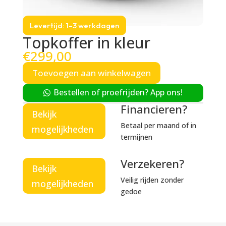
Levertijd: 1–3 werkdagen
Topkoffer in kleur
€
299,00
Toevoegen aan winkelwagen
Bestellen of proefrijden? App ons!
Financieren?
Bekijk
Betaal per maand of in
mogelijkheden
termijnen
Verzekeren?
Bekijk
Veilig rijden zonder
mogelijkheden
gedoe