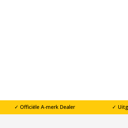
✓ Officiële A-merk Dealer
✓ Uit