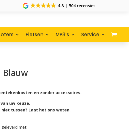
4.8
504 recensies
oters
Fietsen
MP3’s
Service
t Blauw
lijke
uidige
rijs
s:
r, kentekenkosten en zonder accessoires.
4.530,00.
 van uw keuze.
r niet tussen? Laat het ons weten.
 geleverd met: