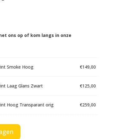
et ons op of kom langs in onze
rint Smoke Hoog
€
149,00
int Laag Glans Zwart
€
125,00
int Hoog Transparant orig
€
259,00
int Laag Smoke orig
€
199,00
agen