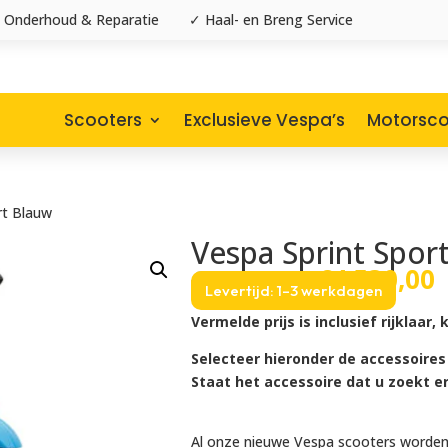
 Onderhoud & Reparatie
✓ Haal- en Breng Service
Scooters
Exclusieve Vespa’s
Motorsco
rt Blauw
Vespa Sprint Spor
Oorspronke
H
€
4.780,00
€
4.530,00
Levertijd: 1–3 werkdagen
prijs
p
was:
i
Vermelde prijs is inclusief rijklaa
€4.780,00.
€
Selecteer hieronder de accessoires
Staat het accessoire dat u zoekt e
Al onze nieuwe Vespa scooters worden