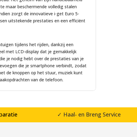
cte maar beschermende volledig stalen
ndien zorgt de innovatieve i-get Euro 5-
en uitstekende prestaties en een efficiënt
ntuigen tijdens het rijden, dankzij een
el met LCD-display dat je gemakkelijk
die je nodig hebt over de prestaties van je
oevoegen die je smartphone verbindt, zodat
et de knoppen op het stuur, muziek kunt
raakopdrachten van de telefoon.
paratie
✓ Haal- en Breng Service