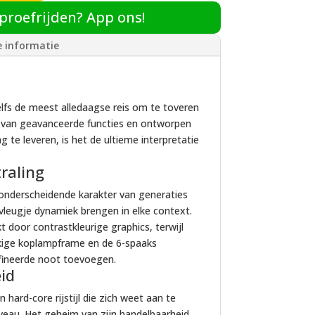
incl. 2 handzenders
€
225,00
 proefrijden? App ons!
e informatie
nder app
€
125,00
ysteem met app
€
249,00
lfs de meest alledaagse reis om te toveren
al van geavanceerde functies en ontworpen
er opvoerset
€
175,00
g te leveren, is het de ultieme interpretatie
traling
er & motorscooter
€
55,00
onderscheidende karakter van generaties
vleugje dynamiek brengen in elke context.
 ART 4 170CM
€
85,00
t door contrastkleurige graphics, terwijl
ekige koplampframe en de 6-spaaks
ffineerde noot toevoegen.
t Primavera Orig
€
169,00
id
 hard-core rijstijl die zich weet aan te
nt Primavera Tucano
€
125,00
iveau. Het geheim van zijn handelbaarheid