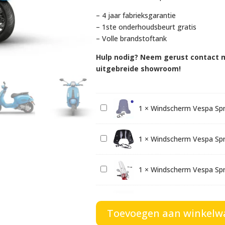
– 4 jaar fabrieksgarantie
– 1ste onderhoudsbeurt gratis
– Volle brandstoftank
Hulp nodig? Neem gerust contact m
uitgebreide showroom!
W
1
×
Windscherm Vespa Sp
i
n
W
1
×
Windscherm Vespa Spr
d
i
s
n
c
W
1
×
Windscherm Vespa Spr
d
h
i
s
e
n
c
W
1
×
Windscherm Vespa Spr
r
d
h
Toevoegen aan winkelw
i
m
s
e
n
V