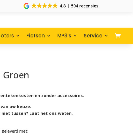
4.8
504 recensies
oters
Fietsen
MP3’s
Service
t Groen
lijke
uidige
rijs
s:
r, kentekenkosten en zonder accessoires.
4.530,00.
 van uw keuze.
r niet tussen? Laat het ons weten.
 geleverd met: