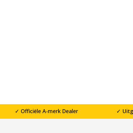
✓ Officiële A-merk Dealer
✓ Uit