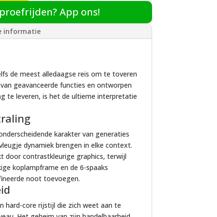
incl. 2 handzenders
€
225,00
 proefrijden? App ons!
e informatie
nder app
€
125,00
ysteem met app
€
249,00
lfs de meest alledaagse reis om te toveren
al van geavanceerde functies en ontworpen
er opvoerset
€
175,00
g te leveren, is het de ultieme interpretatie
traling
er & motorscooter
€
55,00
onderscheidende karakter van generaties
vleugje dynamiek brengen in elke context.
 ART 4 170CM
€
85,00
t door contrastkleurige graphics, terwijl
ekige koplampframe en de 6-spaaks
ffineerde noot toevoegen.
t Primavera Orig
€
169,00
id
 hard-core rijstijl die zich weet aan te
nt Primavera Tucano
€
125,00
iveau. Het geheim van zijn handelbaarheid