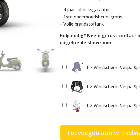
– 4 jaar fabrieksgarantie
– 1ste onderhoudsbeurt gratis
– Volle brandstoftank
Hulp nodig? Neem gerust contact m
uitgebreide showroom!
W
1
×
Windscherm Vespa Sp
i
n
W
1
×
Windscherm Vespa Spr
d
i
s
n
c
W
1
×
Windscherm Vespa Spr
d
h
i
s
e
n
c
W
1
×
Windscherm Vespa Spr
r
d
h
Toevoegen aan winkelw
i
m
s
e
n
V