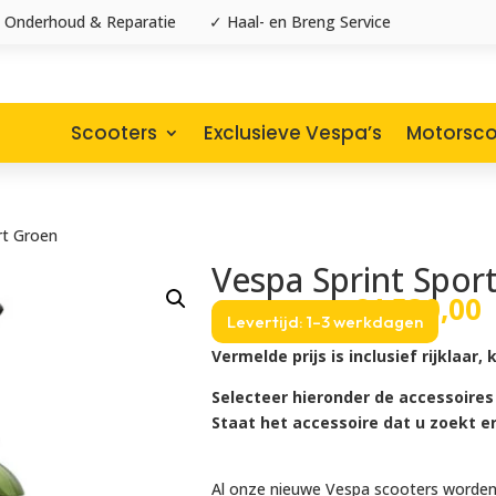
 Onderhoud & Reparatie
✓ Haal- en Breng Service
Scooters
Exclusieve Vespa’s
Motorsco
rt Groen
Vespa Sprint Spor
Oorspronke
H
€
4.780,00
€
4.530,00
Levertijd: 1–3 werkdagen
prijs
p
was:
i
Vermelde prijs is inclusief rijklaa
€4.780,00.
€
Selecteer hieronder de accessoires
Staat het accessoire dat u zoekt e
Al onze nieuwe Vespa scooters worden