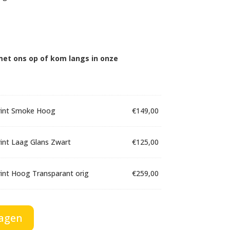
et ons op of kom langs in onze
rint Smoke Hoog
€
149,00
int Laag Glans Zwart
€
125,00
int Hoog Transparant orig
€
259,00
int Laag Smoke orig
€
199,00
agen