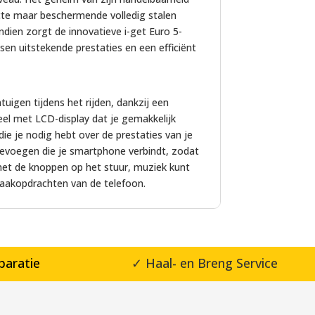
cte maar beschermende volledig stalen
ndien zorgt de innovatieve i-get Euro 5-
en uitstekende prestaties en een efficiënt
ntuigen tijdens het rijden, dankzij een
el met LCD-display dat je gemakkelijk
die je nodig hebt over de prestaties van je
oevoegen die je smartphone verbindt, zodat
et de knoppen op het stuur, muziek kunt
raakopdrachten van de telefoon.
paratie
✓ Haal- en Breng Service