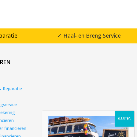
paratie
✓ Haal- en Breng Service
EREN
 Reparatie
gservice
zekering
ncieren
r financieren
financieren