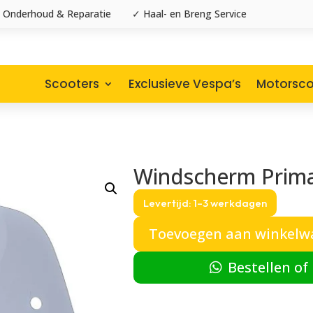
 Onderhoud & Reparatie
✓ Haal- en Breng Service
Scooters
Exclusieve Vespa’s
Motorsco
Windscherm Prim
€
125,00
Levertijd: 1–3 werkdagen
Toevoegen aan winkelw
Bestellen of