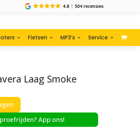
4.8
504 recensies
oters
Fietsen
MP3’s
Service
avera Laag Smoke
agen
 proefrijden? App ons!