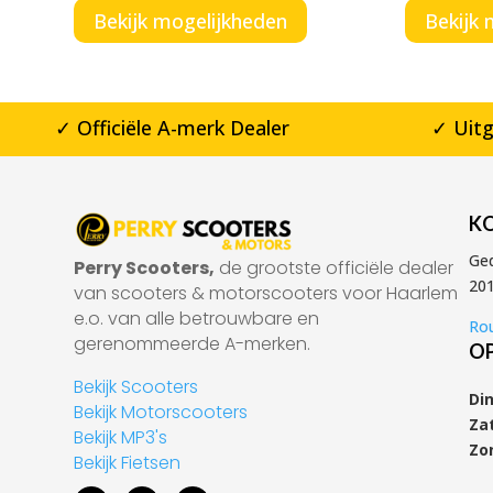
Bekijk mogelijkheden
Bekijk 
✓ Officiële A-merk Dealer
✓ Uit
K
Ge
Perry Scooters,
de grootste officiële dealer
20
van scooters & motorscooters voor Haarlem
e.o. van alle betrouwbare en
Rou
gerenommeerde A-merken.
OP
Bekijk Scooters
Di
Bekijk Motorscooters
Za
Bekijk MP3's
Zo
Bekijk Fietsen