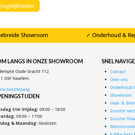
mogelijkheden
gebreide Showroom
✓ Onderhoud & Re
OM LANGS IN ONZE SHOWROOM
SNEL NAVIG
dempte Oude Gracht 112
Contact
11 GW Haarlem
Over ons
Onderhoud &
te beschrijving
Showroom
ENINGSTIJDEN
Haal- & Bren
nsdag t/m Vrijdag:
09:00 – 18:00
Scooter ver
terdag:
09:00 – 17:00
Scooter fina
ndag & Maandag:
Gesloten
Motorscoote
E-Bike fiets 